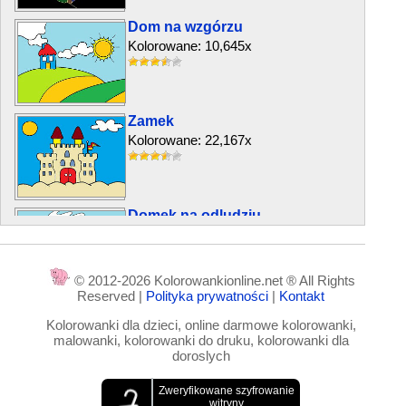
Dom na wzgórzu
Kolorowane: 10,645x
Zamek
Kolorowane: 22,167x
Domek na odludziu
Kolorowane: 15,395x
© 2012-2026 Kolorowankionline.net ® All Rights
Reserved |
Polityka prywatności
|
Kontakt
Był kiedyś dom
Kolorowanki dla dzieci, online darmowe kolorowanki,
Kolorowane: 5,728x
malowanki, kolorowanki do druku, kolorowanki dla
doroslych
Noc w mieście