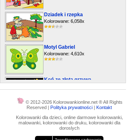
Dziadek i rzepka
Kolorowane: 6,058x
Motyl Gabriel
Kolorowane: 4,610x
Koń ze złotą grzywą
Kolorowane: 8,829x
© 2012-2026 Kolorowankionline.net ® All Rights
Reserved |
Polityka prywatności
|
Kontakt
Dom serduszko
Kolorowanki dla dzieci, online darmowe kolorowanki,
Kolorowane: 5,525x
malowanki, kolorowanki do druku, kolorowanki dla
doroslych