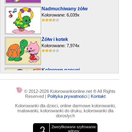
Nadmuchiwany żółw
Kolorowane: 6,039x
Żółw i kotek
Kolorowane: 7,974x
Kolorowe papugi
Kolorowane: 15,066x
© 2012-2026 Kolorowankionline.net ® All Rights
Reserved |
Polityka prywatności
|
Kontakt
Krokodyl na Boże Narodzenie
Kolorowanki dla dzieci, online darmowe kolorowanki,
Kolorowane: 4,921x
malowanki, kolorowanki do druku, kolorowanki dla
doroslych
Żyrafa i słoń z Afryki