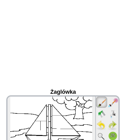
Żaglówka
36