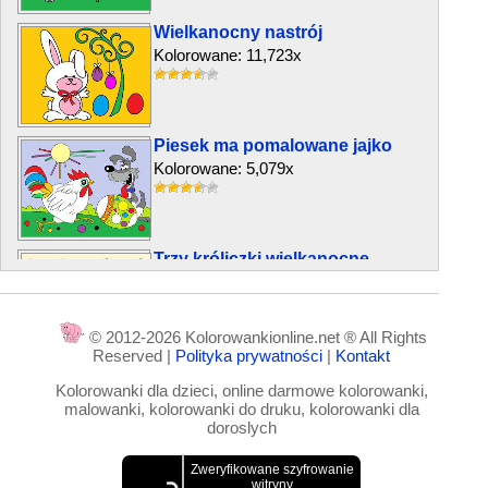
Wielkanocny nastrój
Kolorowane: 11,723x
Piesek ma pomalowane jajko
Kolorowane: 5,079x
Trzy króliczki wielkanocne
Kolorowane: 11,805x
© 2012-2026 Kolorowankionline.net ® All Rights
Reserved |
Polityka prywatności
|
Kontakt
Wielkanocne zajączki
Kolorowanki dla dzieci, online darmowe kolorowanki,
Kolorowane: 15,959x
malowanki, kolorowanki do druku, kolorowanki dla
doroslych
Trzy króliki