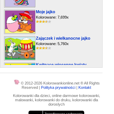
Moje jajko
Kolorowane: 7,699x
Zajączek i wielkanocne jajko
Kolorowane: 5,760x
Kwitnące wiosenne kwiaty
Kolorowane: 8,617x
© 2012-2026 Kolorowankionline.net ® All Rights
Reserved |
Polityka prywatności
|
Kontakt
Pisanki wielkanocne
Kolorowanki dla dzieci, online darmowe kolorowanki,
Kolorowane: 42,911x
malowanki, kolorowanki do druku, kolorowanki dla
doroslych