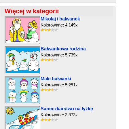
Więcej w kategorii
Mikolaj i balwanek
Kolorowane: 4,149x
Bałwankowa rodzina
Kolorowane: 5,739x
Małe bałwanki
Kolorowane: 5,291x
Saneczkarstwo na łyżkę
Kolorowane: 3,873x