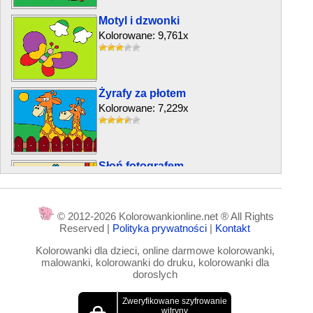
Motyl i dzwonki
Kolorowane: 9,761x
Żyrafy za płotem
Kolorowane: 7,229x
Słoń fotografem
Kolorowane: 4,191x
© 2012-2026 Kolorowankionline.net ® All Rights
Reserved |
Polityka prywatności
|
Kontakt
Ptaki nad jeziorem
Kolorowanki dla dzieci, online darmowe kolorowanki,
Kolorowane: 2,892x
malowanki, kolorowanki do druku, kolorowanki dla
doroslych
Niebezpieczny rekin