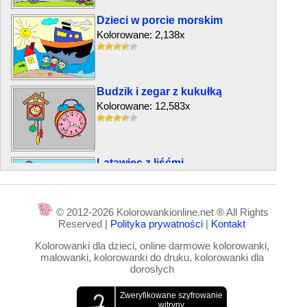
Dzieci w porcie morskim
Kolorowane: 2,138x
Budzik i zegar z kukułką
Kolorowane: 12,583x
Latawiec z liśćmi
Kolorowane: 3,934x
© 2012-2026 Kolorowankionline.net ® All Rights
Reserved |
Polityka prywatności
|
Kontakt
Zakaz wjazdu
Kolorowanki dla dzieci, online darmowe kolorowanki,
Kolorowane: 4,939x
malowanki, kolorowanki do druku, kolorowanki dla
doroslych
Zaprzęg reniferów