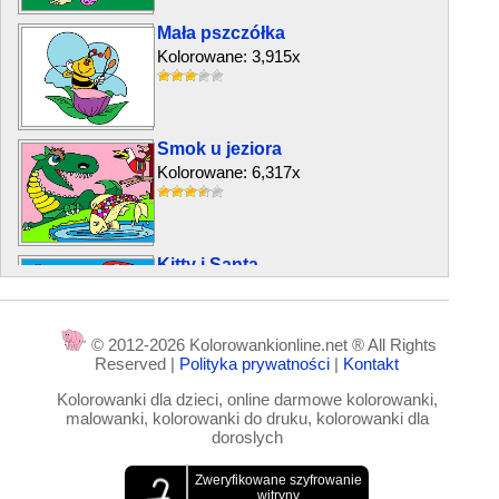
Mała pszczółka
Kolorowane: 3,915x
Smok u jeziora
Kolorowane: 6,317x
Kitty i Santa
Kolorowane: 9,192x
© 2012-2026 Kolorowankionline.net ® All Rights
Reserved |
Polityka prywatności
|
Kontakt
Sąsiedzi – Przebita opona
Kolorowanki dla dzieci, online darmowe kolorowanki,
Kolorowane: 25,721x
malowanki, kolorowanki do druku, kolorowanki dla
doroslych
Mała Dorota