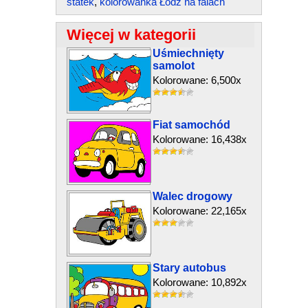
statek
,
kolorowanka Łódź na falach
Więcej w kategorii
Uśmiechnięty
samolot
Kolorowane: 6,500x
Fiat samochód
Kolorowane: 16,438x
Walec drogowy
Kolorowane: 22,165x
Stary autobus
Kolorowane: 10,892x