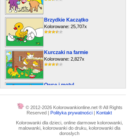
Brzydkie Kaczątko
Kolorowane: 25,707x
Kurczaki na farmie
Kolorowane: 2,827x
Owce i motyl
Kolorowane: 5,428x
© 2012-2026 Kolorowankionline.net ® All Rights
Reserved |
Polityka prywatności
|
Kontakt
Kury i bałwanek
Kolorowanki dla dzieci, online darmowe kolorowanki,
Kolorowane: 2,794x
malowanki, kolorowanki do druku, kolorowanki dla
doroslych