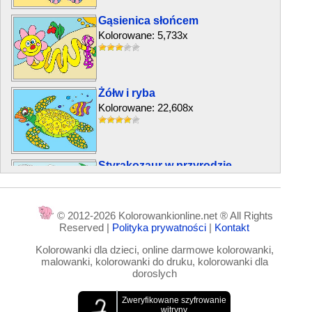
Gąsienica słońcem
Kolorowane: 5,733x
Żółw i ryba
Kolorowane: 22,608x
Styrakozaur w przyrodzie
Kolorowane: 13,469x
© 2012-2026 Kolorowankionline.net ® All Rights
Reserved |
Polityka prywatności
|
Kontakt
Prezenty pod choinkę
Kolorowanki dla dzieci, online darmowe kolorowanki,
Kolorowane: 4,820x
malowanki, kolorowanki do druku, kolorowanki dla
doroslych
Słoneczny koń