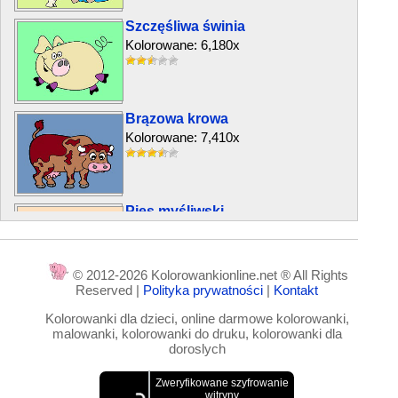
Szczęśliwa świnia
Kolorowane: 6,180x
Brązowa krowa
Kolorowane: 7,410x
Pies myśliwski
Kolorowane: 10,383x
© 2012-2026 Kolorowankionline.net ® All Rights
Reserved |
Polityka prywatności
|
Kontakt
Krówka za płotem
Kolorowanki dla dzieci, online darmowe kolorowanki,
Kolorowane: 4,107x
malowanki, kolorowanki do druku, kolorowanki dla
doroslych
Muuu!