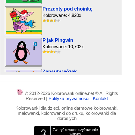
Prezenty pod choinkę
Kolorowane: 4,820x
P jak Pingwin
Kolorowane: 10,702x
Zepsuty wózek
Kolorowane: 3,818x
© 2012-2026 Kolorowankionline.net ® All Rights
Reserved |
Polityka prywatności
|
Kontakt
Dzielny królik
Kolorowanki dla dzieci, online darmowe kolorowanki,
Kolorowane: 3,895x
malowanki, kolorowanki do druku, kolorowanki dla
doroslych
Duży wąż