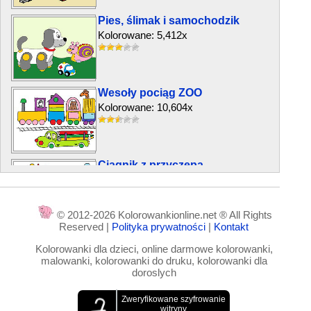
Pies, ślimak i samochodzik
Kolorowane: 5,412x
Wesoły pociąg ZOO
Kolorowane: 10,604x
Ciągnik z przyczepą
Kolorowane: 27,018x
© 2012-2026 Kolorowankionline.net ® All Rights
Reserved |
Polityka prywatności
|
Kontakt
Drewniany konik na biegunach
Kolorowanki dla dzieci, online darmowe kolorowanki,
Kolorowane: 12,632x
malowanki, kolorowanki do druku, kolorowanki dla
doroslych
Lalka i króliczek