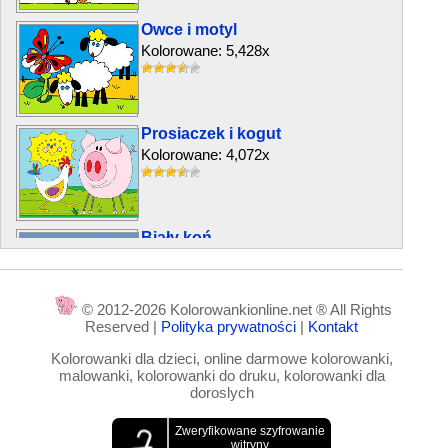
Owce i motyl
Kolorowane: 5,428x
Prosiaczek i kogut
Kolorowane: 4,072x
Biały koń
Kolorowane: 10,057x
© 2012-2026 Kolorowankionline.net ® All Rights
Reserved |
Polityka prywatności
|
Kontakt
Gęś, owca i kurczaki
Kolorowanki dla dzieci, online darmowe kolorowanki,
Kolorowane: 9,991x
malowanki, kolorowanki do druku, kolorowanki dla
doroslych
Koziolek