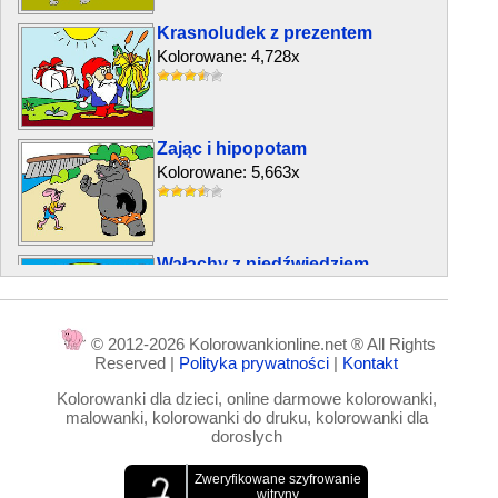
Krasnoludek z prezentem
Kolorowane: 4,728x
Zając i hipopotam
Kolorowane: 5,663x
Wałachy z niedźwiedziem
Kolorowane: 2,736x
© 2012-2026 Kolorowankionline.net ® All Rights
Reserved |
Polityka prywatności
|
Kontakt
Piękna wróżka
Kolorowanki dla dzieci, online darmowe kolorowanki,
Kolorowane: 12,849x
malowanki, kolorowanki do druku, kolorowanki dla
doroslych
Grzyb na wakacjach