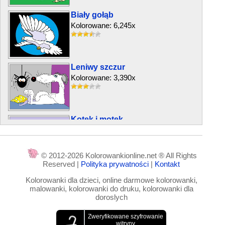
Biały gołąb
Kolorowane: 6,245x
Leniwy szczur
Kolorowane: 3,390x
Kotek i motek
Kolorowane: 11,792x
© 2012-2026 Kolorowankionline.net ® All Rights
Reserved |
Polityka prywatności
|
Kontakt
Pies buldog
Kolorowanki dla dzieci, online darmowe kolorowanki,
Kolorowane: 4,148x
malowanki, kolorowanki do druku, kolorowanki dla
doroslych
Krokodyl z motylem