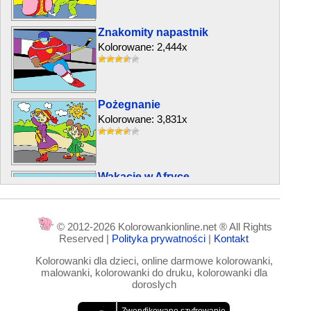
Znakomity napastnik
Kolorowane: 2,444x
Pożegnanie
Kolorowane: 3,831x
Wakacje w Afryce
Kolorowane: 4,029x
© 2012-2026 Kolorowankionline.net ® All Rights
Reserved |
Polityka prywatności
|
Kontakt
Moja młodsza siostra
Kolorowanki dla dzieci, online darmowe kolorowanki,
Kolorowane: 6,545x
malowanki, kolorowanki do druku, kolorowanki dla
doroslych