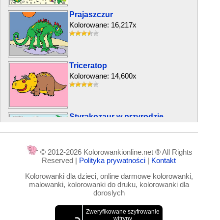
Prajaszczur
Kolorowane: 16,217x
Triceratop
Kolorowane: 14,600x
Styrakozaur w przyrodzie
Kolorowane: 13,469x
© 2012-2026 Kolorowankionline.net ® All Rights
Reserved |
Polityka prywatności
|
Kontakt
Dino Stegozaur
Kolorowanki dla dzieci, online darmowe kolorowanki,
Kolorowane: 17,157x
malowanki, kolorowanki do druku, kolorowanki dla
doroslych
Styracosaurus