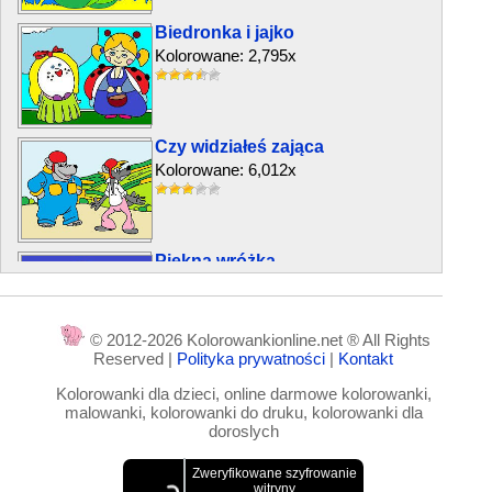
Biedronka i jajko
Kolorowane: 2,795x
Czy widziałeś zająca
Kolorowane: 6,012x
Piękna wróżka
Kolorowane: 12,849x
© 2012-2026 Kolorowankionline.net ® All Rights
Reserved |
Polityka prywatności
|
Kontakt
Dziadek w lesie
Kolorowanki dla dzieci, online darmowe kolorowanki,
Kolorowane: 2,488x
malowanki, kolorowanki do druku, kolorowanki dla
doroslych
Wróżka Amalka i stracony