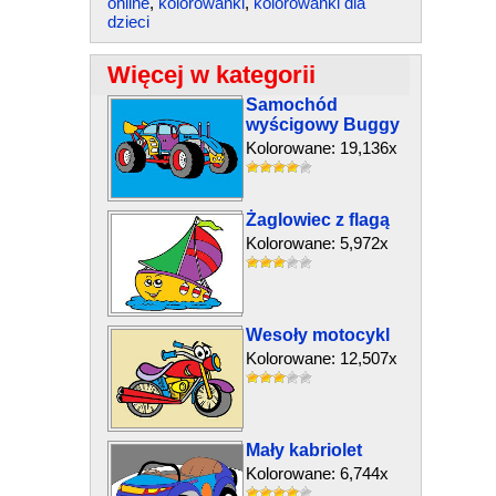
online
,
kolorowanki
,
kolorowanki dla
dzieci
Więcej w kategorii
Samochód
wyścigowy Buggy
Kolorowane: 19,136x
Żaglowiec z flagą
Kolorowane: 5,972x
Wesoły motocykl
Kolorowane: 12,507x
Mały kabriolet
Kolorowane: 6,744x