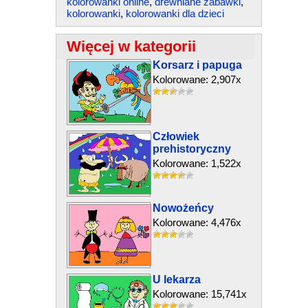
kolorowanki online
,
drewniane zabawki
,
kolorowanki
,
kolorowanki dla dzieci
Więcej w kategorii
Korsarz i papuga
Kolorowane: 2,907x
Człowiek
prehistoryczny
Kolorowane: 1,522x
Nowożeńcy
Kolorowane: 4,476x
U lekarza
Kolorowane: 15,741x