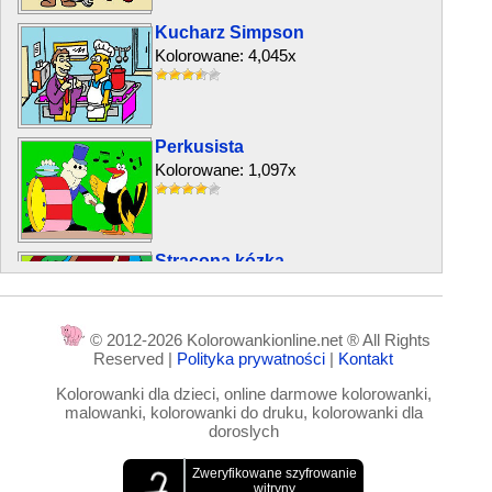
Kucharz Simpson
Kolorowane: 4,045x
Perkusista
Kolorowane: 1,097x
Stracona kózka
Kolorowane: 3,664x
© 2012-2026 Kolorowankionline.net ® All Rights
Reserved |
Polityka prywatności
|
Kontakt
Kubko i szydło
Kolorowanki dla dzieci, online darmowe kolorowanki,
Kolorowane: 2,303x
malowanki, kolorowanki do druku, kolorowanki dla
doroslych
Lalki z kukurydzy