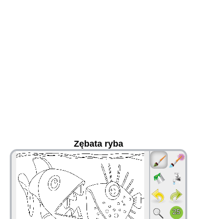
Zębata ryba
36