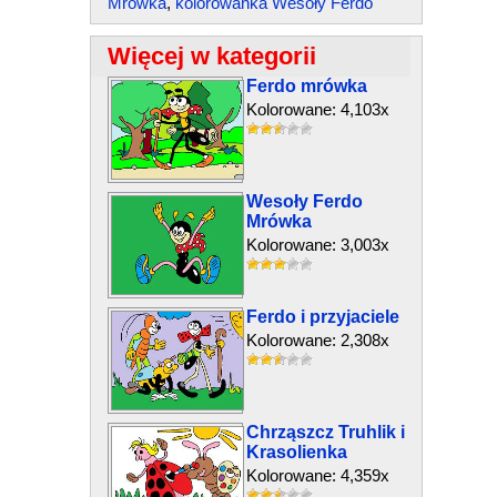
Mrówka
,
kolorowanka Wesoły Ferdo
Więcej w kategorii
Ferdo mrówka
Kolorowane: 4,103x
Wesoły Ferdo
Mrówka
Kolorowane: 3,003x
Ferdo i przyjaciele
Kolorowane: 2,308x
Chrząszcz Truhlik i
Krasolienka
Kolorowane: 4,359x