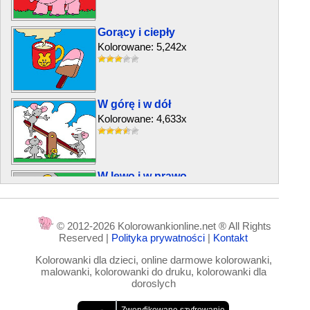
Gorący i ciepły
Kolorowane: 5,242x
W górę i w dół
Kolorowane: 4,633x
W lewo i w prawo
Kolorowane: 2,967x
© 2012-2026 Kolorowankionline.net ® All Rights
Reserved |
Polityka prywatności
|
Kontakt
Gruby i chudy
Kolorowanki dla dzieci, online darmowe kolorowanki,
Kolorowane: 3,483x
malowanki, kolorowanki do druku, kolorowanki dla
doroslych