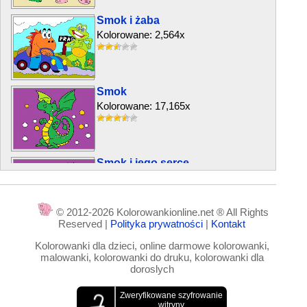
Smok i żaba
Kolorowane: 2,564x
Smok
Kolorowane: 17,165x
Smok i jego serce
Kolorowane: 5,149x
© 2012-2026 Kolorowankionline.net ® All Rights
Reserved |
Polityka prywatności
|
Kontakt
Mały smok i buldog
Kolorowanki dla dzieci, online darmowe kolorowanki,
Kolorowane: 5,455x
malowanki, kolorowanki do druku, kolorowanki dla
doroslych