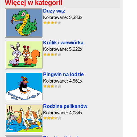
Więcej w kategorii
Duży wąż
Kolorowane: 9,383x
Królik i wiewiórka
Kolorowane: 5,222x
Pingwin na lodzie
Kolorowane: 4,961x
Rodzina pelikanów
Kolorowane: 4,084x