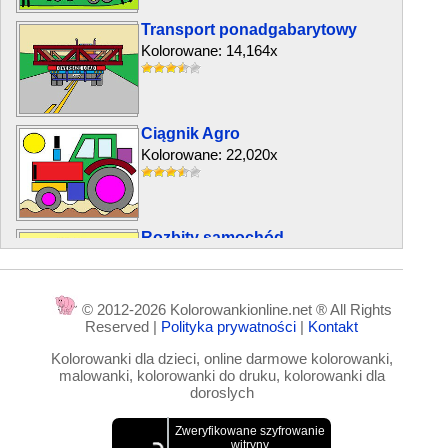
Transport ponadgabarytowy
Kolorowane: 14,164x
Ciągnik Agro
Kolorowane: 22,020x
Rozbity samochód
Kolorowane: 5,059x
© 2012-2026 Kolorowankionline.net ® All Rights
Reserved |
Polityka prywatności
|
Kontakt
Ładowarka spychacz
Kolorowanki dla dzieci, online darmowe kolorowanki,
Kolorowane: 25,102x
malowanki, kolorowanki do druku, kolorowanki dla
doroslych
Samolot na niebie