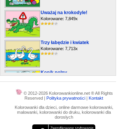
Uważaj na krokodyle!
Kolorowane: 7,849x
Trzy łabędzie i kwiatek
Kolorowane: 7,713x
Konik polny
Kolorowane: 4,325x
© 2012-2026 Kolorowankionline.net ® All Rights
Reserved |
Polityka prywatności
|
Kontakt
Ptak Gabo i motyl
Kolorowanki dla dzieci, online darmowe kolorowanki,
Kolorowane: 6,581x
malowanki, kolorowanki do druku, kolorowanki dla
doroslych