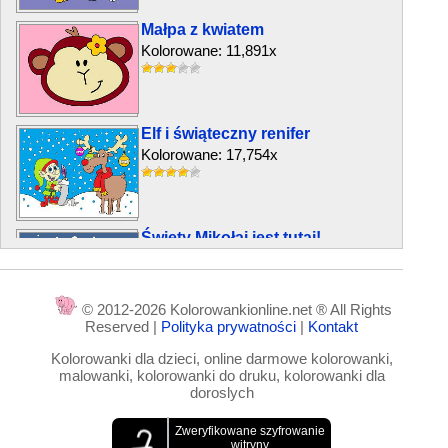
Małpa z kwiatem
Kolorowane: 11,891x
Elf i świąteczny renifer
Kolorowane: 17,754x
Święty Mikołaj jest tutaj!
Kolorowane: 15,703x
© 2012-2026 Kolorowankionline.net ® All Rights
Reserved |
Polityka prywatności
|
Kontakt
Trzej królowie 2
Kolorowanki dla dzieci, online darmowe kolorowanki,
Kolorowane: 8,955x
malowanki, kolorowanki do druku, kolorowanki dla
doroslych
Wytnij motyla