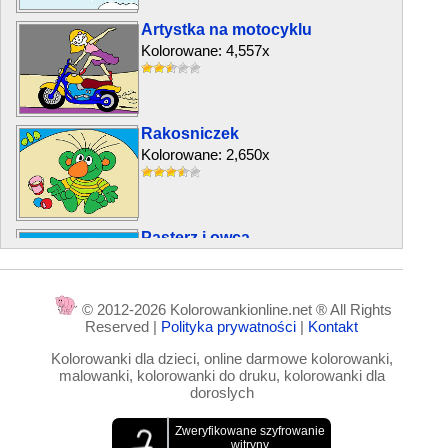
Artystka na motocyklu
Kolorowane: 4,557x
Rakosniczek
Kolorowane: 2,650x
Pasterz i owca
Kolorowane: 5,067x
© 2012-2026 Kolorowankionline.net ® All Rights
Reserved |
Polityka prywatności
|
Kontakt
Nocny bandyta
Kolorowanki dla dzieci, online darmowe kolorowanki,
Kolorowane: 1,933x
malowanki, kolorowanki do druku, kolorowanki dla
doroslych
Korek i przyjaciele