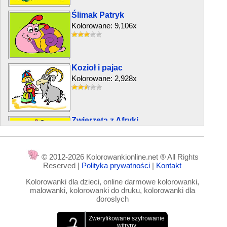
Ślimak Patryk
Kolorowane: 9,106x
Kozioł i pajac
Kolorowane: 2,928x
Zwierzęta z Afryki
Kolorowane: 17,874x
© 2012-2026 Kolorowankionline.net ® All Rights
Reserved |
Polityka prywatności
|
Kontakt
Żabki w parasolu
Kolorowanki dla dzieci, online darmowe kolorowanki,
Kolorowane: 5,832x
malowanki, kolorowanki do druku, kolorowanki dla
doroslych
Młody słoń