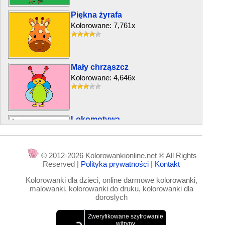
Piękna żyrafa
Kolorowane: 7,761x
Mały chrząszcz
Kolorowane: 4,646x
Lokomotywa
Kolorowane: 9,750x
© 2012-2026 Kolorowankionline.net ® All Rights
Reserved |
Polityka prywatności
|
Kontakt
Małpa i hipopotam
Kolorowanki dla dzieci, online darmowe kolorowanki,
Kolorowane: 3,959x
malowanki, kolorowanki do druku, kolorowanki dla
doroslych
Dziewczynka i króliczek