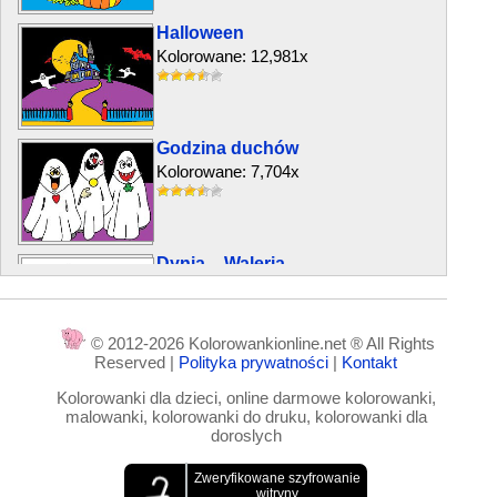
Halloween
Kolorowane: 12,981x
Godzina duchów
Kolorowane: 7,704x
Dynia – Waleria
Kolorowane: 6,306x
© 2012-2026 Kolorowankionline.net ® All Rights
Reserved |
Polityka prywatności
|
Kontakt
Dynia w kapeluszy
Kolorowanki dla dzieci, online darmowe kolorowanki,
Kolorowane: 10,579x
malowanki, kolorowanki do druku, kolorowanki dla
doroslych
Hrabia Drakula