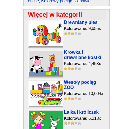
online
,
Kolorowy pociąg
,
Zabawki
Więcej w kategorii
Drewniany pies
Kolorowane: 9,955x
Krowka i
drewniane kostki
Kolorowane: 4,453x
Wesoły pociąg
ZOO
Kolorowane: 10,604x
Lalka i króliczek
Kolorowane: 6,218x