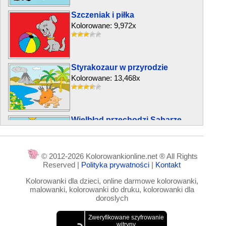
Szczeniak i piłka
Kolorowane: 9,972x
Styrakozaur w przyrodzie
Kolorowane: 13,468x
Wielbłąd przechodzi Saharze
Kolorowane: 4,274x
© 2012-2026 Kolorowankionline.net ® All Rights
Reserved |
Polityka prywatności
|
Kontakt
Dwa szczury
Kolorowanki dla dzieci, online darmowe kolorowanki,
Kolorowane: 5,002x
malowanki, kolorowanki do druku, kolorowanki dla
doroslych
Słoniątko