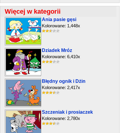
Więcej w kategorii
Ania pasie gęsi
Kolorowane: 1,448x
Dziadek Mróz
Kolorowane: 6,410x
Błędny ognik i Dżin
Kolorowane: 2,417x
Szczeniak i prosiaczek
Kolorowane: 2,780x